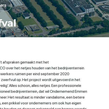
ners
fval
 afspraken gemaakt met het
O over het netjes houden van het bedrijventerrein
erkers ruimen per eind september 2020
zwerfvuil op. Het project wordt uitgevoerd in het
eilig’. Alles schoon, alles netjes. Een professionele
ssioneel bedrijventerrein, dat wil Ondernemend Emmen
eer. Het resultaat is minder vandalisme, een betere
en, een prikkel voor ondernemers om ook hun eigen
s te houden en daaraan gekoppeld een hogere waarde