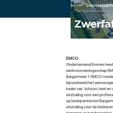
Contractpart
Zwerfa
EMCO
Ondernemend Emmen heeft
werkvoorzieningsschap EMC
Bargermeer 1. EMCO-medew
bijvoorbeeld het aanwezige 
kader van ‘schoon, heel en v
uitstraling voor een profe
op bedrijventerrein Bargerm
uitstraling voor de bedrijv
terreinen en panden netje