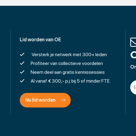
Lid worden van OE
O
Versterk je netwerk met 300+ leden
Profiteer van collectieve voordelen
On
Neem deel aan gratis kennissessies
Al vanaf € 300,- p.j. bij 5 of minder FTE
Nu lid worden