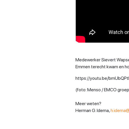
Medewerker Sievert Wapsen
Emmen terecht kwam en hoe
https://youtu.be/bmUbQP
(foto: Menso / EMCO groep
Meer weten?
Herman G. Idema,
h.idema