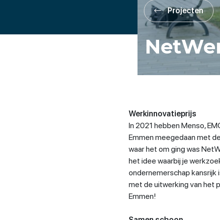
Projecten
NetWe
Werkinnovatieprijs
In 2021 hebben Menso, E
Emmen meegedaan met de We
waar het om ging was NetWe
het idee waarbij je werkzoe
ondernemerschap kansrijk is
met de uitwerking van het p
Emmen!
Samen schoon