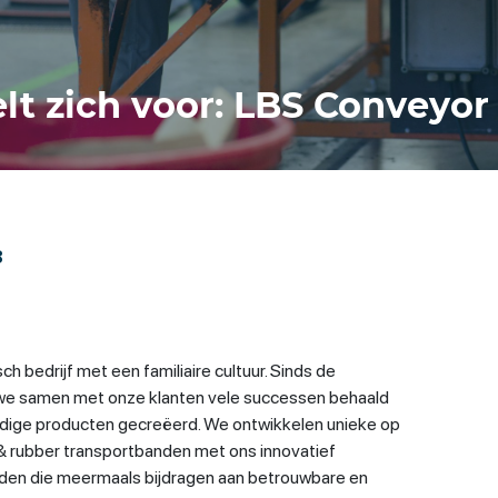
elt zich voor: LBS Conveyor
3
h bedrijf met een familiaire cultuur. Sinds de
 we samen met onze klanten vele successen behaald
dige producten gecreëerd. We ontwikkelen unieke op
 rubber transportbanden met ons innovatief
den die meermaals bijdragen aan betrouwbare en