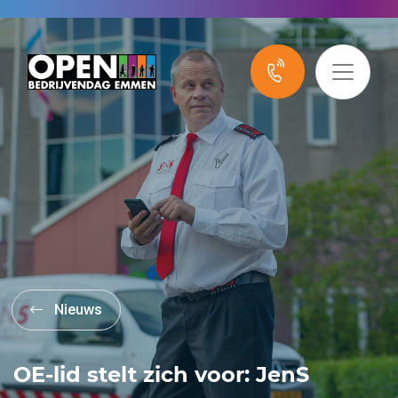
Nieuws
OE-lid stelt zich voor: JenS