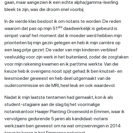
gaan, maar aangezien ik een echte alpha/gamma-leerling
bleek te zijn, was die droom snel voorbij.
In de vierde klas besloot ik om notaris te worden. De reden
ste
waarom dat pas op mijn 51
daadwerkelijk is gebeurd is
simpel: vanaf het moment dat ik moeder werd hebben mijn
prioriteiten bij mijn gezin gelegen en heb ik mijn carrière op
een laag pitje gezet. De vader van mijn kinderen verbleef
veelvuldig voor zijn werk in het buitenland, zodat de zorgtaken
voor mijn rekening kwamen en ik parttime werkte. Van die
keuze heb ik overigens nooit spijt gehad. Ik ben knutsel- en
leesmoeder geweest en heb deel uitgemaakt van de
oudercommissie en de MRl, heel leuk en ook waardevol.
Nadat ik mijn laatste tentamen had gemaakt, kon ik als
student-stagiaire aan de slag bij het voormalige
notariskantoor Haaijer Planting Groenwold in Emmen, waar ik
vervolgens gedurende 5 jaren als kandidaat-notaris
werkzaam ben geweest om na wat omzwervingen in 2014
terug te keren in het Emmense notariaat.