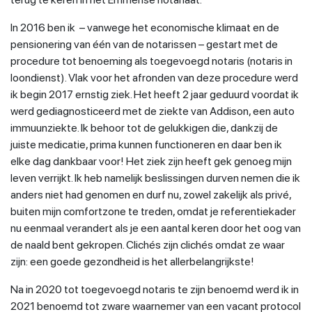
In 2016 ben ik – vanwege het economische klimaat en de
pensionering van één van de notarissen – gestart met de
procedure tot benoeming als toegevoegd notaris (notaris in
loondienst). Vlak voor het afronden van deze procedure werd
ik begin 2017 ernstig ziek. Het heeft 2 jaar geduurd voordat ik
werd gediagnosticeerd met de ziekte van Addison, een auto
immuunziekte. Ik behoor tot de gelukkigen die, dankzij de
juiste medicatie, prima kunnen functioneren en daar ben ik
elke dag dankbaar voor! Het ziek zijn heeft gek genoeg mijn
leven verrijkt. Ik heb namelijk beslissingen durven nemen die ik
anders niet had genomen en durf nu, zowel zakelijk als privé,
buiten mijn comfortzone te treden, omdat je referentiekader
nu eenmaal verandert als je een aantal keren door het oog van
de naald bent gekropen. Clichés zijn clichés omdat ze waar
zijn: een goede gezondheid is het allerbelangrijkste!
Na in 2020 tot toegevoegd notaris te zijn benoemd werd ik in
2021 benoemd tot zware waarnemer van een vacant protocol