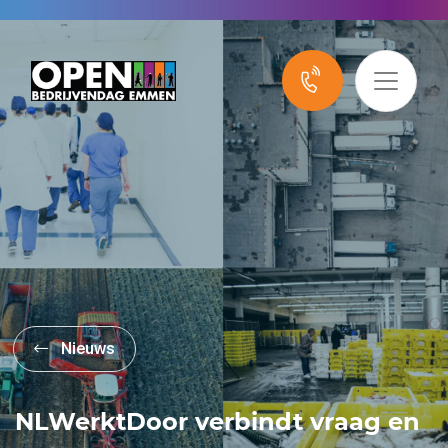
Nieuws
NLWerktDoor verbindt vraag en