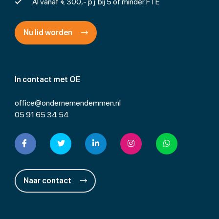
Al vanaf € 300,- p.j. bij 5 of minder FTE
Nu lid worden
In contact met OE
office@ondernemendemmen.nl
05 91 65 34 54
Naar contact