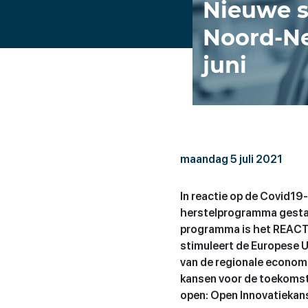
Nieuwe s
Noord-Ne
juni
maandag 5 juli 2021
In reactie op de Covid1
herstelprogramma gestar
programma is het REACT-
stimuleert de Europese Un
van de regionale economi
kansen voor de toekomst.
open: Open Innovatiekan