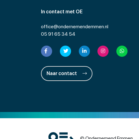
In contact met OE
office@ondernemendemmen.nl
05 91 65 34 54
Naar contact
© Ondernemend Emmen