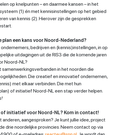
spelen op knelpunten – en daarmee kansen – in het
ysteem (1) én met kennisinstellingen op het gebied
seren van kennis (2). Hierover zijn de gesprekken
estart.
te plan een kans voor Noord-Nederland?
 ondernemers, bedrijven en (kennis)instellingen, in op
lijke uitdagingen uit de RIS3 die de komende jaren
oor Noord-NL?
 samenwerkingsverbanden in het noorden die
ogelijkheden. Die creatief en innovatief ondernemen,
ennis) met elkaar verbinden. Die met hun
plan) of initiatief Noord-NL een stap verder helpen.
s!
) of initiatief voor Noord-NL? Kom in contact!
et anderen, aangesproken? Je kunt jullie idee, project
 de drie noordelijke provincies. Neem contact op via
4900 of e-mailadres:
reacteu@snn.nl
. Je wordt dan