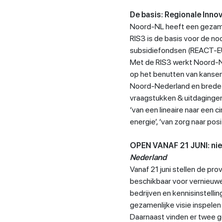
De basis: Regionale Inno
Noord-NL heeft een gezamen
RIS3 is de basis voor de n
subsidiefondsen (REACT-EU
Met de RIS3 werkt Noord-NL
op het benutten van kansen
Noord-Nederland en brede 
vraagstukken & uitdagingen 
‘van een lineaire naar een c
energie’, ‘van zorg naar pos
OPEN VANAF 21 JUNI: ni
Nederland
Vanaf 21 juni stellen de pr
beschikbaar voor vernieuwe
bedrijven en kennisinstellin
gezamenlijke visie inspele
Daarnaast vinden er twee ge