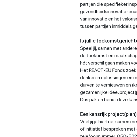
partijen die specifieker in
gezondheidsinnovatie-ecos
van innovatie en het valori
tussen partijen inmiddels g
Is jullie toekomstgerich
Speel jij, samen met andere
de toekomst en maatschappe
hét verschil gaan maken v
Het REACT-EU Fonds zoekt
denken in oplossingen en m
durven te vernieuwen en (k
gezamenlijke idee, project(
Dus pak en benut deze kan
Een kansrijk project(plan
Voel jij je hiertoe, samen m
of initiatief bespreken met
telefoonnummer: 050-522