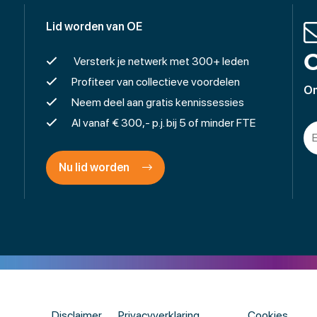
Lid worden van OE
O
Versterk je netwerk met 300+ leden
Profiteer van collectieve voordelen
On
Neem deel aan gratis kennissessies
Al vanaf € 300,- p.j. bij 5 of minder FTE
Nu lid worden
Disclaimer
Privacyverklaring
Cookies