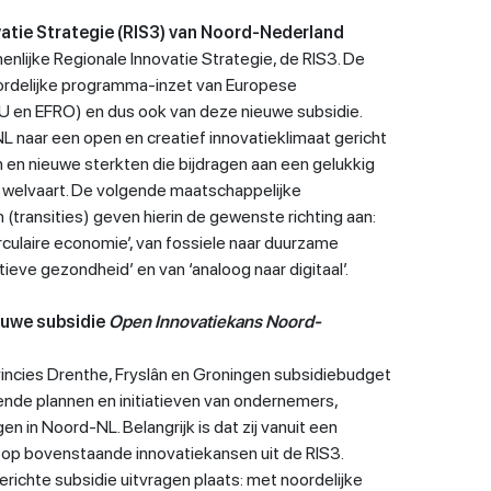
vatie Strategie (RIS3) van Noord-Nederland
lijke Regionale Innovatie Strategie, de RIS3. De
oordelijke programma-inzet van Europese
 en EFRO) en dus ook van deze nieuwe subsidie.
 naar een open en creatief innovatieklimaat gericht
 en nieuwe sterkten die bijdragen aan een gelukkig
welvaart. De volgende maatschappelijke
(transities) geven hierin de gewenste richting aan:
irculaire economie’, van fossiele naar duurzame
itieve gezondheid’ en van ‘analoog naar digitaal’.
euwe subsidie
Open Innovatiekans Noord-
ovincies Drenthe, Fryslân en Groningen subsidiebudget
nde plannen en initiatieven van ondernemers,
gen in Noord-NL. Belangrijk is dat zij vanuit een
n op bovenstaande innovatiekansen uit de RIS3.
richte subsidie uitvragen plaats: met noordelijke