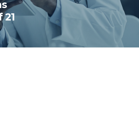
ns
 21