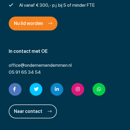
Al vanaf € 300,- p.j. bij 5 of minder FTE
Nu lid worden
In contact met OE
office@ondernemendemmen.nl
05 91 65 34 54
Naar contact