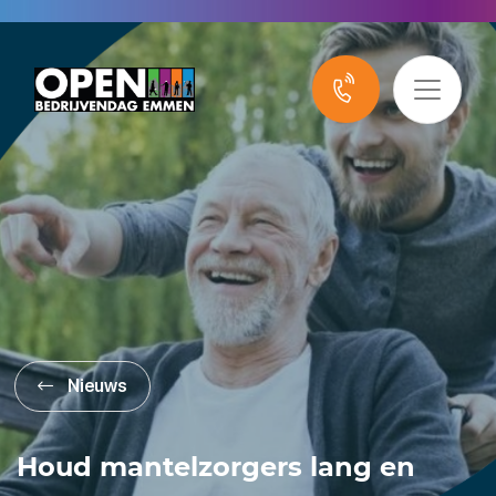
Nieuws
Houd mantelzorgers lang en