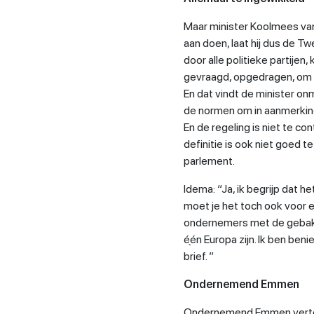
Maar minister Koolmees van
aan doen, laat hij dus de 
door alle politieke partijen
gevraagd, opgedragen, om 
En dat vindt de minister onmog
de normen om in aanmerking
En de regeling is niet te co
definitie is ook niet goed te
parlement.
Idema: “Ja, ik begrijp dat he
moet je het toch ook voor e
ondernemers met de gebakke
é֖én Europa zijn. Ik ben be
brief. ”
Ondernemend Emmen
Ondernemend Emmen verteg