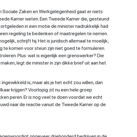
 Sociale Zaken en Werkgelegenheid gaat er niets
Tweede Kamer weten. Een Tweede Kamer die, gesteund
, kortgeleden in een motie de minister nadrukkelijk had
een regeling te bedenken of maatregelen te nemen.
elijk, schrijft hij. Het is juridisch allemaal te moeilijk,
 te komen voor steun zijn niet goed te formuleren.
ntroleren. Plus: wat is eigenlijk een grenswerker? Die
 maken, legt de minister in zijn dikke brief uit aan het
t ingewikkeld is, maar als je het echt zou willen, dan
lkaar krijgen? Voorlopig zit nu een hele groep
n peren. Er is nog veel te doen voordat we echt
nieuwd naar de reactie vanuit de Tweede Kamer op de
enwoordigt ongeveer driehonderd bedrijven in de