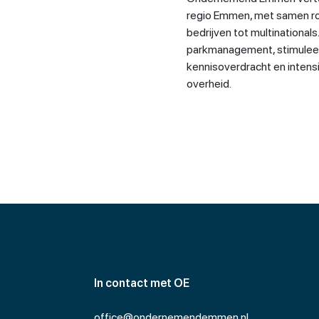
regio Emmen, met samen ro
bedrijven tot multinational
parkmanagement, stimuleer
kennisoverdracht en intensi
overheid.
In contact met OE
office@ondernemendemmen.nl