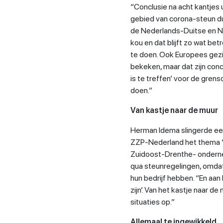
“Conclusie na acht kantjes 
gebied van corona-steun d
de Nederlands-Duitse en N
kou en dat blijft zo wat bet
te doen. Ook Europees gezien
bekeken, maar dat zijn conc
is te treffen’ voor de gre
doen.”
Van kastje naar de muur
Herman Idema slingerde e
ZZP-Nederland het thema ‘gr
Zuidoost-Drenthe- ondernem
qua steunregelingen, omdat
hun bedrijf hebben. “En aan
zijn’. Van het kastje naar d
situaties op.”
Allemaal te ingewikkeld