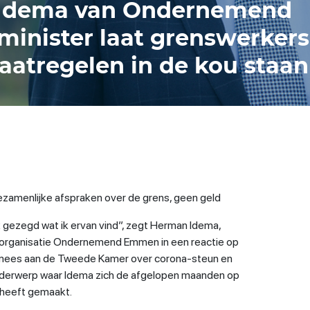
Idema van Ondernemend
inister laat grenswerker
atregelen in de kou staan
zamenlijke afspraken over de grens, geen geld
k gezegd wat ik ervan vind”, zegt Herman Idema,
organisatie Ondernemend Emmen in een reactie op
olmees aan de Tweede Kamer over corona-steun en
derwerp waar Idema zich de afgelopen maanden op
r heeft gemaakt.