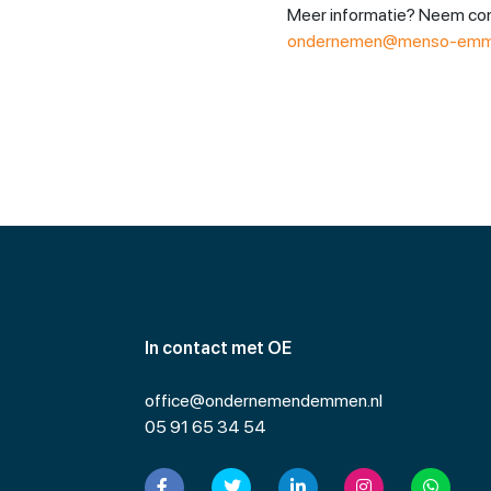
Meer informatie? Neem co
ondernemen@menso-emme
In contact met OE
office@ondernemendemmen.nl
05 91 65 34 54