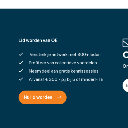
Lid worden van OE
O
Versterk je netwerk met 300+ leden
Profiteer van collectieve voordelen
On
Neem deel aan gratis kennissessies
Al vanaf € 300,- p.j. bij 5 of minder FTE
Nu lid worden