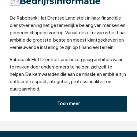
Bedrijfsinformatie
De Rabobank Het Drentse Land stelt in haar financiële
dienstverlening het gezamenlijke belang van mensen en
gemeenschappen voorop. Vanuit deze missie is het haar
ambitie de grootste, beste en meest klantgedreven en
vernieuwende instelling te zijn op financieel terrein.
Rabobank Het Drentse Land helpt graag ambities waar
te maken door ondernemers te helpen zichzelf te
helpen. De kernwaarden die aan de missie en ambitie zijn
ontleend: respect, integriteit, professionaliteit en
duurzaamheid.
De Rabobank Het Drentse Land wil graag de
Toon meer
Dichtbijbank zijn, 24 uur per dag, zeven dagen per week.
Ook omdat de lokale bank haar klanten goed kent, goed
ingevoerd is in de lokale economie en is aangesloten op
relevante netwerken, kortom die weten wat er speelt.