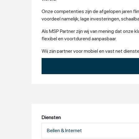
Onze competenties zijn de afgelopen jaren fli
voordeel namelijk; lage investeringen, schaalb
Als MSP Partner zijn wij van mening dat onze kla
flexibel en voortdurend aanpasbaar.
Wij zijn partner voor mobiel en vast net dien
adviseren en sneller van dienst zijn.
Onze jaarlijkse certificeringen zorgen ervoor 
worden geleverd. Waar wij voor staan is kwalite
In hoofdlijnen een opsomming van onze dienst
On-Premise & Cloud telefonie
Diensten
Mobiele telefonie
Bellen & Internet
Internetverbindingen
Microsoft 365 Business & Online Werkp