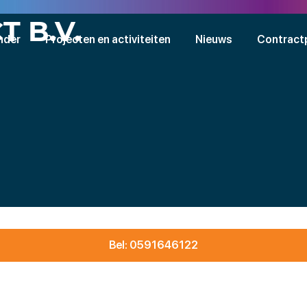
T B.V.
nder
Projecten en activiteiten
Nieuws
Contract
Bel: 0591646122