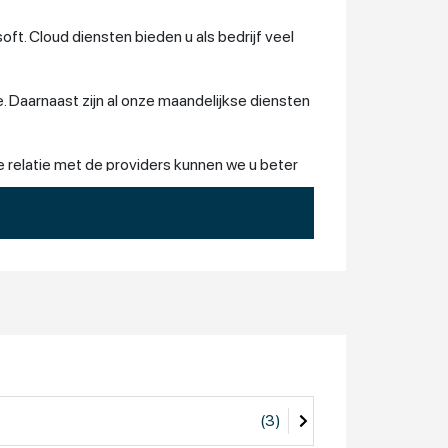
t. Cloud diensten bieden u als bedrijf veel
ie. Daarnaast zijn al onze maandelijkse diensten
e relatie met de providers kunnen we u beter
t de meest recente en innovatieve producten
(3)