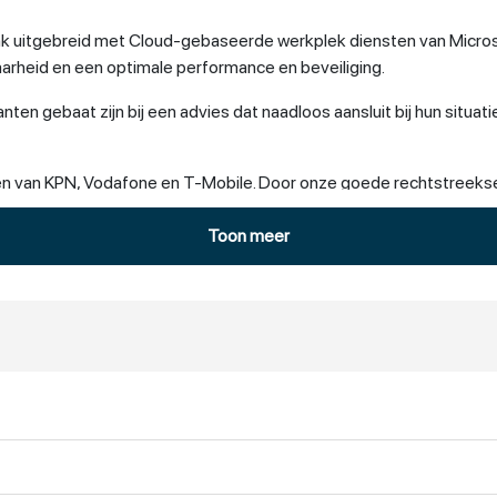
nk uitgebreid met Cloud-gebaseerde werkplek diensten van Microsof
aarheid en een optimale performance en beveiliging.
nten gebaat zijn bij een advies dat naadloos aansluit bij hun situat
sten van KPN, Vodafone en T-Mobile. Door onze goede rechtstreeks
Toon meer
dat onze diensten altijd gewaarborgd zijn van hoge kwaliteit en da
it, een snelle en goede service, en doen is wat we beloven.
en.
lekken