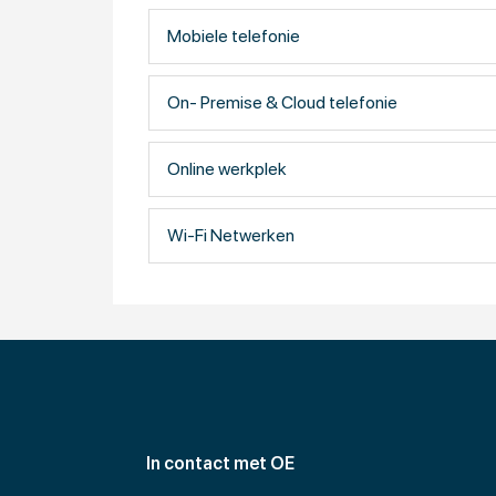
Back-up en bestandsservices
Mobiele telefonie
Security
Routing en Switching
On- Premise & Cloud telefonie
Wi-Fi Netwerken
Online werkplek
Wij weten allemaal dat organisaties de afgel
partner, een partner die je ontzorgt.
Wi-Fi Netwerken
Een partner die altijd mee denkt en minimaal e
beheert. Dat is InBusiness ICT!
In contact met OE