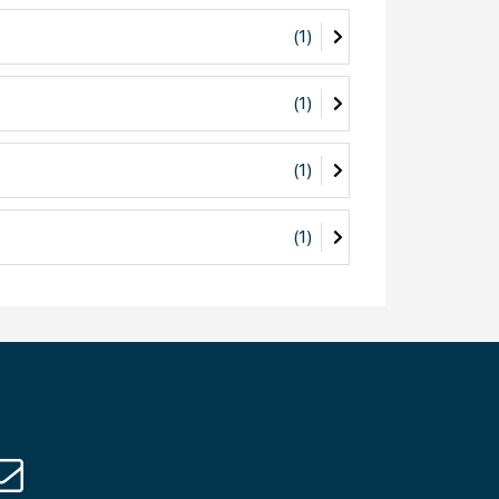
(1)
(1)
(1)
t vraagt om een gedegen en betrouwbare MSP-
(1)
Die onafhankelijk adviseert, integreert en