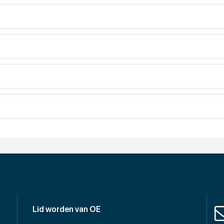
open jaren steeds sterker afhankelijker zijn geworden van ICT. Da
en stap verder denkt en je de weg wijst naar de beste oplossingen. 
Lid worden van OE