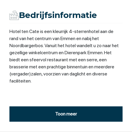
Bedrijfsinformatie
Hotel ten Cate is een kleurrijk 4-sterrenhotel aan de
rand van het centrum van Emmen en nabij het
Noordbargerbos. Vanuit het hotel wandelt u zo naar het
gezellige winkelcentrum en Dierenpark Emmen. Het
biedt een sfeervol restaurant met een serre, een
brasserie met een prachtige binnentuin en meerdere
(vergader)zalen, voorzien van daglicht en diverse
faciliteiten.
Er wordt dagelijks een uitgebreid ontbijtbuffet
geserveerd in Restaurant13. Tevens kunt u er terecht
Toon meer
voor een fijne lunch of gezellige borrel. Het restaurant
heeft internationale gerechten met een regionale twist