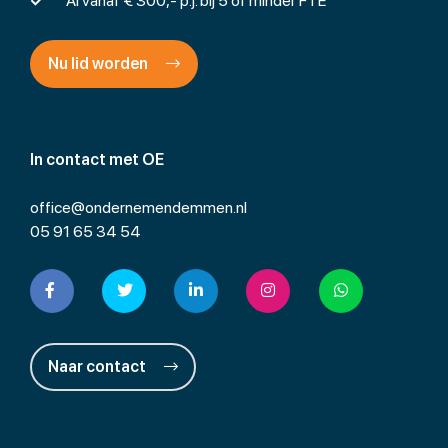
Al vanaf € 300,- p.j. bij 5 of minder FTE
Nu lid worden
In contact met OE
office@ondernemendemmen.nl
05 91 65 34 54
Naar contact