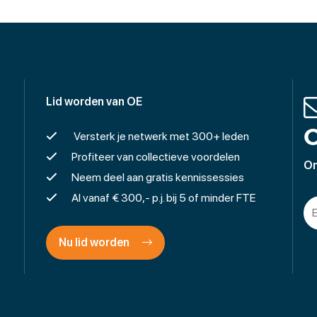
Lid worden van OE
O
Versterk je netwerk met 300+ leden
Profiteer van collectieve voordelen
On
Neem deel aan gratis kennissessies
Al vanaf € 300,- p.j. bij 5 of minder FTE
Nu lid worden